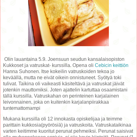
Olin lauantaina 5.9. Joensuun seudun kansalaisopiston
Kukkoset ja vatruskat- kurssilla. Opena oli
Cebicin keittiön
Hanna Suhonen. Itse kokeilin vatruskoiden tekoa jo
keväällä, mutta ne eivät oikein onnistuneet. Syötyä toki
tulivat. Taikina oli vaikeasti käsiteltävä ja vatruskat jäivät
jotenkin mauttomiksi. Joten ajattelin kartuttaa osaamistani
tällä kurssilla. Vatruskahan on perinteinen karjalainen
leivonnainen, joka on kuitenkin karjalanpiirakkaa
tuntemattomampi
Mukana kurssilla oli 12 innokasta opiskelijaa ja teimme
parittain kukkosia(pyörösiä) ja vatruskoita. Vatruskataikinaa
varten keitimme kuoritut perunat pehmeiksi. Perunat saisivat