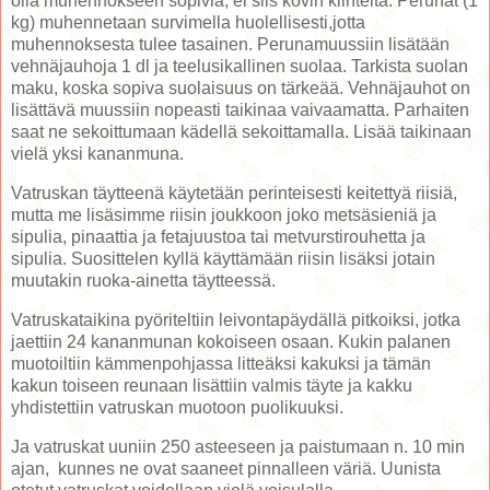
olla muhennokseen sopivia, ei siis kovin kiinteitä. Perunat (1
kg) muhennetaan survimella huolellisesti,jotta
muhennoksesta tulee tasainen. Perunamuussiin lisätään
vehnäjauhoja 1 dl ja teelusikallinen suolaa. Tarkista suolan
maku, koska sopiva suolaisuus on tärkeää. Vehnäjauhot on
lisättävä muussiin nopeasti taikinaa vaivaamatta. Parhaiten
saat ne sekoittumaan kädellä sekoittamalla. Lisää taikinaan
vielä yksi kananmuna.
Vatruskan täytteenä käytetään perinteisesti keitettyä riisiä,
mutta me lisäsimme riisin joukkoon joko metsäsieniä ja
sipulia, pinaattia ja fetajuustoa tai metvurstirouhetta ja
sipulia. Suosittelen kyllä käyttämään riisin lisäksi jotain
muutakin ruoka-ainetta täytteessä.
Vatruskataikina pyöriteltiin leivontapäydällä pitkoiksi, jotka
jaettiin 24 kananmunan kokoiseen osaan. Kukin palanen
muotoiltiin kämmenpohjassa litteäksi kakuksi ja tämän
kakun toiseen reunaan lisättiin valmis täyte ja kakku
yhdistettiin vatruskan muotoon puolikuuksi.
Ja vatruskat uuniin 250 asteeseen ja paistumaan n. 10 min
ajan, kunnes ne ovat saaneet pinnalleen väriä. Uunista