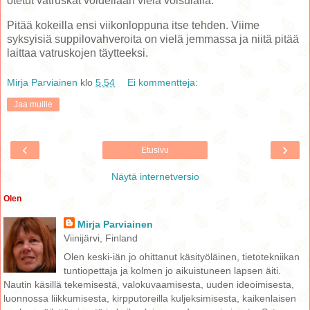
otetut vatruskat voidellaan vielä voisulalla.
Pitää kokeilla ensi viikonloppuna itse tehden. Viime
syksyisiä suppilovahveroita on vielä jemmassa ja niitä pitää
laittaa vatruskojen täytteeksi.
Mirja Parviainen
klo
5.54
Ei kommentteja:
Jaa muille
‹
›
Etusivu
Näytä internetversio
Olen
Mirja Parviainen
Viinijärvi, Finland
Olen keski-iän jo ohittanut käsityöläinen, tietotekniikan
tuntiopettaja ja kolmen jo aikuistuneen lapsen äiti.
Nautin käsillä tekemisestä, valokuvaamisesta, uuden ideoimisesta,
luonnossa liikkumisesta, kirpputoreilla kuljeksimisesta, kaikenlaisen