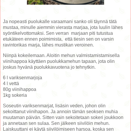
Ja nopeasti puolukalle varaamani sanko oli täynnä tätä
mustaa, minulle aiemmin vierasta marjaa, jota luulin lähes
syöntikelvottomaksi. Sen verran marjaan piti tutustua
etukäteen ennen poimimista, että tiesin sen on varsin
ravintorikas marja, lähes mustikan veroinen.
Niinpä kokeilemaan. Aloitin mehun valmistamistamisella
viinihappoa käyttäen puolukkamehun tapaan, jota olin
joskus hyvänä puolukkavuotena jo tehnytkin.
6 l variksenmarjoja
4 l vettä
80g viinihappoa
1kg sokeria
Soseutin variksenmarjat, lisäsin veden, johon olin
sekoittanut viinihapon. Ja annoin tämän seoksen muhia
muutaman päivän. Sitten vain sekoitetaan sokeri joukkoon
ja annetaan sen sulaa. Sen jälkeen siivilöin mehun.
Laiskuuttani ei käytä siivilöimiseen harsoa, koska sen