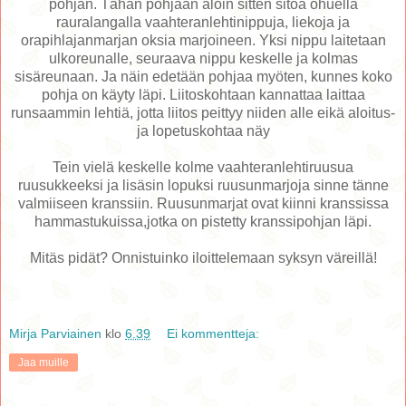
pohjan. Tähän pohjaan aloin sitten sitoa ohuella
rauralangalla vaahteranlehtinippuja, liekoja ja
orapihlajanmarjan oksia marjoineen. Yksi nippu laitetaan
ulkoreunalle, seuraava nippu keskelle ja kolmas
sisäreunaan. Ja näin edetään pohjaa myöten, kunnes koko
pohja on käyty läpi. Liitoskohtaan kannattaa laittaa
runsaammin lehtiä, jotta liitos peittyy niiden alle eikä aloitus-
ja lopetuskohtaa näy
Tein vielä keskelle kolme vaahteranlehtiruusua
ruusukkeeksi ja lisäsin lopuksi ruusunmarjoja sinne tänne
valmiiseen kranssiin. Ruusunmarjat ovat kiinni kranssissa
hammastukuissa,jotka on pistetty kranssipohjan läpi.
Mitäs pidät? Onnistuinko iloittelemaan syksyn väreillä!
Mirja Parviainen
klo
6.39
Ei kommentteja:
Jaa muille