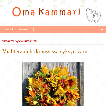
▼
tiistai 29. syyskuuta 2020
Vaahteranlehtikranssissa syksyn värit