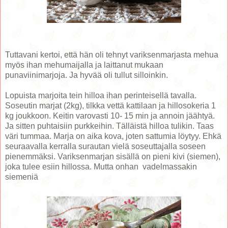
Tuttavani kertoi, että hän oli tehnyt variksenmarjasta mehua
myös ihan mehumaijalla ja laittanut mukaan
punaviinimarjoja. Ja hyvää oli tullut silloinkin.
Lopuista marjoita tein hilloa ihan perinteisellä tavalla.
Soseutin marjat (2kg), tilkka vettä kattilaan ja hillosokeria 1
kg joukkoon. Keitin varovasti 10- 15 min ja annoin jäähtyä.
Ja sitten puhtaisiin purkkeihin. Tälläistä hilloa tulikin. Taas
väri tummaa. Marja on aika kova, joten sattumia löytyy. Ehkä
seuraavalla kerralla surautan vielä soseuttajalla soseen
pienemmäksi. Variksenmarjan sisällä on pieni kivi (siemen),
joka tulee esiin hillossa. Mutta onhan vadelmassakin
siemeniä