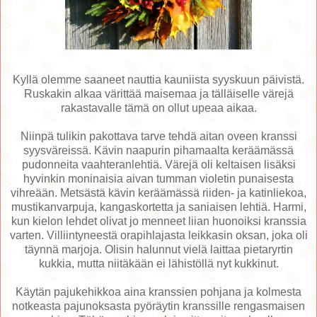
Kyllä olemme saaneet nauttia kauniista syyskuun päivistä.
Ruskakin alkaa värittää maisemaa ja tälläiselle värejä
rakastavalle tämä on ollut upeaa aikaa.
Niinpä tulikin pakottava tarve tehdä aitan oveen kranssi
syysväreissä. Kävin naapurin pihamaalta keräämässä
pudonneita vaahteranlehtiä. Värejä oli keltaisen lisäksi
hyvinkin moninaisia aivan tumman violetin punaisesta
vihreään. Metsästä kävin keräämässä riiden- ja katinliekoa,
mustikanvarpuja, kangaskortetta ja saniaisen lehtiä. Harmi,
kun kielon lehdet olivat jo menneet liian huonoiksi kranssia
varten. Villiintyneestä orapihlajasta leikkasin oksan, joka oli
täynnä marjoja. Olisin halunnut vielä laittaa pietaryrtin
kukkia, mutta niitäkään ei lähistöllä nyt kukkinut.
Käytän pajukehikkoa aina kranssien pohjana ja kolmesta
notkeasta pajunoksasta pyöräytin kranssille rengasmaisen