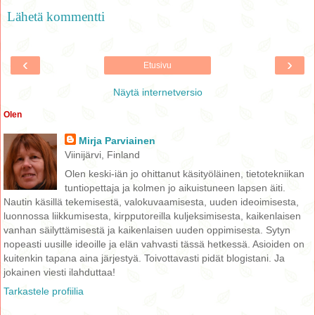
Lähetä kommentti
‹
›
Etusivu
Näytä internetversio
Olen
Mirja Parviainen
Viinijärvi, Finland
Olen keski-iän jo ohittanut käsityöläinen, tietotekniikan
tuntiopettaja ja kolmen jo aikuistuneen lapsen äiti.
Nautin käsillä tekemisestä, valokuvaamisesta, uuden ideoimisesta,
luonnossa liikkumisesta, kirpputoreilla kuljeksimisesta, kaikenlaisen
vanhan säilyttämisestä ja kaikenlaisen uuden oppimisesta. Sytyn
nopeasti uusille ideoille ja elän vahvasti tässä hetkessä. Asioiden on
kuitenkin tapana aina järjestyä. Toivottavasti pidät blogistani. Ja
jokainen viesti ilahduttaa!
Tarkastele profiilia