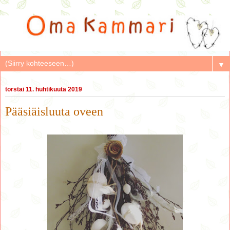
▼
torstai 11. huhtikuuta 2019
Pääsiäisluuta oveen