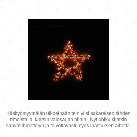
Käsityömyymälän ulkoeinään tein viisi sakareisen tähden
rimoista ja kiersin valosarjan niihin . Nyt ohikulkijatkin
saavat ihmettelyn ja toivottavasti myös ihastuksen aihetta.