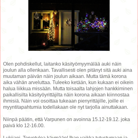
Olen pohdiskellut, laitanko käsityömyymälää auki näin
joulun alla ollenkaan. Tavallisesti olen pitänyt sitä auki aina
muutaman päivän näin joulun aikaan. Mutta tämä korona
aika vähän arveluttaa. Tuleeko ketään, kun kukaan ei oikein
halua liikkua missään. Mutta toisaalta lahjojen hankkiminen
paikallisilta käsityöyrittäjilta näin korona aikaan kiinnostaa
ihmisiä. Näin voi osoittaa tukeaan pienyrittäjille, joille ei
myyntitapahtumia todellakaan ole nyt tarjolla ainuttakaan.
Niinpä päätin, että Varpunen on avoinna 15.12-19.12. joka
paivä klo 12-16.00.
Lukijani. Tervetuloa käymään! Ihan vaikka tutustumaan ja