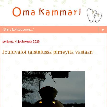
▼
perjantai 4. joulukuuta 2020
Jouluvalot taistelussa pimeyttä vastaan